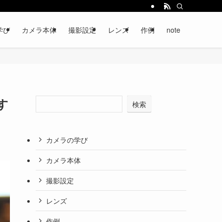
学び
カメラ本体
撮影設定
レンズ
作例
note
すす
検索
カメラの学び
カメラ本体
撮影設定
レンズ
作例