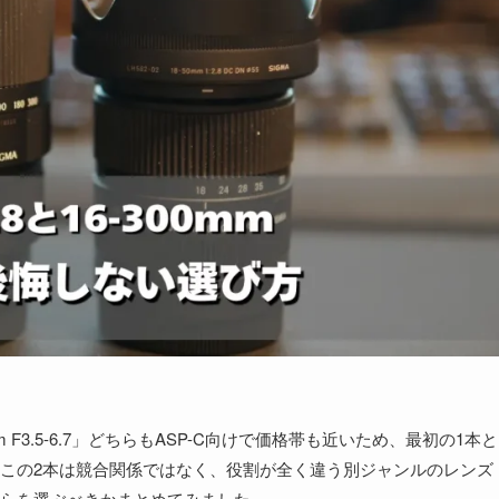
0mm F3.5-6.7」どちらもASP-C向けで価格帯も近いため、最初の1本と
この2本は競合関係ではなく、役割が全く違う別ジャンルのレンズ
らを選ぶべきかまとめてみました。