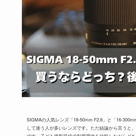
SIGMAの人気レンズ「18‐50mm F2.8」と「16-30
して迷う人が多いレンズです。ただ結論から言うと、
です。子ども撮影目線で利用用途を比較しながらどち