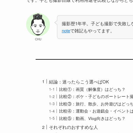
撮影歴1年半。子ども撮影で失敗し
note
で雑記もやってます。
CHU
結論：迷ったらこう選べばOK
比較①：画質（解像度）はどっち？
比較②：ボケ・子どものポートレート
比較③：旅行、散歩、お外遊びはどっ
比較④：運動会・お遊戯会・イベント
比較⑤：動画、Vlog向きはどっち？
それぞれのおすすめな人